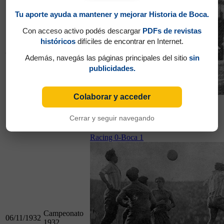
Tu aporte ayuda a mantener y mejorar Historia de Boca.
Con acceso activo podés descargar
PDFs de revistas
históricos
difíciles de encontrar en Internet.
Campeonato
26/06/1932
1932
Además, navegás las páginas principales del sitio
sin
publicidades.
Colaborar y acceder
26/06/1932
Cerrar y seguir navegando
Boca 1-Racing 1
Racing 0-Boca 1
Campeonato
06/11/1932
1932