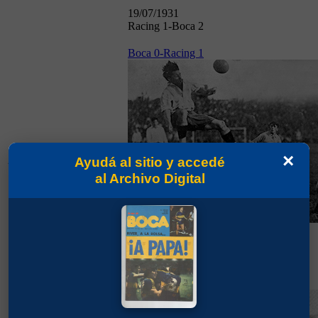
19/07/1931
Racing 1-Boca 2
Boca 0-Racing 1
Campeonato
×
22/11/1931
Ayudá al sitio y accedé
1931
al Archivo Digital
22/11/1931
Boca 0-Racing 1
Boca 1-Racing 1