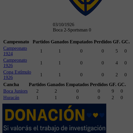
03/10/1926
Boca 2-Sportsman 0
Campeonato
Partidos
Ganados
Empatados
Perdidos
GF.
GC.
Campeonato
1
1
0
0
5
0
1924
Campeonato
1
1
0
0
4
0
1926
Copa Estímulo
1
1
0
0
2
0
1926
Cancha
Partidos
Ganados
Empatados
Perdidos
GF.
GC.
Boca Juniors
2
2
0
0
9
0
Huracán
1
1
0
0
2
0