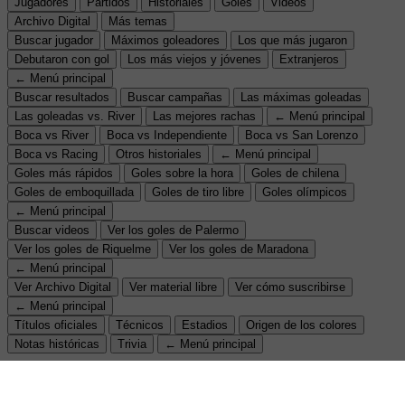
Jugadores
Partidos
Historiales
Goles
Videos
Archivo Digital
Más temas
Buscar jugador
Máximos goleadores
Los que más jugaron
Debutaron con gol
Los más viejos y jóvenes
Extranjeros
← Menú principal
Buscar resultados
Buscar campañas
Las máximas goleadas
Las goleadas vs. River
Las mejores rachas
← Menú principal
Boca vs River
Boca vs Independiente
Boca vs San Lorenzo
Boca vs Racing
Otros historiales
← Menú principal
Goles más rápidos
Goles sobre la hora
Goles de chilena
Goles de emboquillada
Goles de tiro libre
Goles olímpicos
← Menú principal
Buscar videos
Ver los goles de Palermo
Ver los goles de Riquelme
Ver los goles de Maradona
← Menú principal
Ver Archivo Digital
Ver material libre
Ver cómo suscribirse
← Menú principal
Títulos oficiales
Técnicos
Estadios
Origen de los colores
Notas históricas
Trivia
← Menú principal