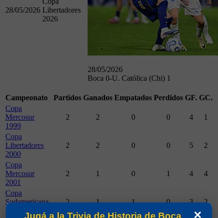
Copa
28/05/2026
Libertadores
2026
28/05/2026
Boca 0-U. Católica (Chi) 1
Campeonato
Partidos
Ganados
Empatados
Perdidos
GF.
GC.
Copa
Mercosur
2
2
0
0
4
1
1999
Copa
Libertadores
2
2
0
0
5
2
2000
Copa
Mercosur
2
1
0
1
4
4
2001
Copa
Sudamericana
2
1
1
0
3
2
2005
×
Jugá a la Trivia de Historia de Boca