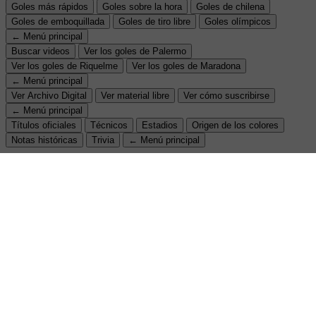
Goles más rápidos
Goles sobre la hora
Goles de chilena
Goles de emboquillada
Goles de tiro libre
Goles olímpicos
← Menú principal
Buscar videos
Ver los goles de Palermo
Ver los goles de Riquelme
Ver los goles de Maradona
← Menú principal
Ver Archivo Digital
Ver material libre
Ver cómo suscribirse
← Menú principal
Títulos oficiales
Técnicos
Estadios
Origen de los colores
Notas históricas
Trivia
← Menú principal