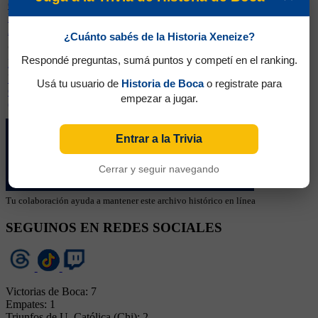
Copa
Libertadores
2
1
0
1
2
2
2026
¿Cuánto sabés de la Historia Xeneize?
Cancha
Partidos
Ganados
Empatados
Perdidos
GF.
GC.
Respondé preguntas, sumá puntos y competí en el ranking.
Boca Juniors
5
3
1
1
8
6
Universidad
Usá tu usuario de
Historia de Boca
o registrate para
Católica
5
4
0
1
10
5
empezar a jugar.
(Santiago)
Entrar a la Trivia
Cerrar y seguir navegando
Tu colaboración ayuda a mantener este archivo histórico en línea
SEGUINOS EN REDES SOCIALES
Victorias de Boca: 7
Empates: 1
Triunfos de U. Católica (Chi): 2