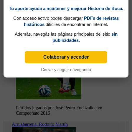
Fuenzalida, José Pedro
Tu aporte ayuda a mantener y mejorar Historia de Boca.
Con acceso activo podés descargar
PDFs de revistas
históricos
difíciles de encontrar en Internet.
Además, navegás las páginas principales del sitio
sin
publicidades.
Colaborar y acceder
26
Cerrar y seguir navegando
Partidos jugados por José Pedro Fuenzalida en
Campeonato 2015
Arruabarrena, Rodolfo Martín