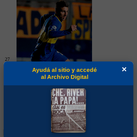
27
×
Ayudá al sitio y accedé
al Archivo Digital
Partidos jugados por Jonathan Calleri en
Campeonato 2015
Cambios