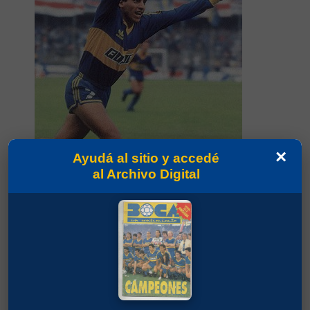
×
Ayudá al sitio y accedé
Partidos jugados por Alfredo Oscar Graciani en
al Archivo Digital
Torneo Clausura 1991
Batistuta, Gabriel Omar