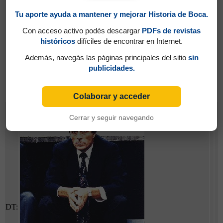
Tu aporte ayuda a mantener y mejorar Historia de Boca.
Con acceso activo podés descargar
PDFs de revistas
históricos
difíciles de encontrar en Internet.
Además, navegás las páginas principales del sitio
sin
publicidades.
Partidos jugados por Gabriel Omar Batistuta en
Torneo Clausura 1991
Colaborar y acceder
Tabárez, Oscar Washington
Cerrar y seguir navegando
DT: